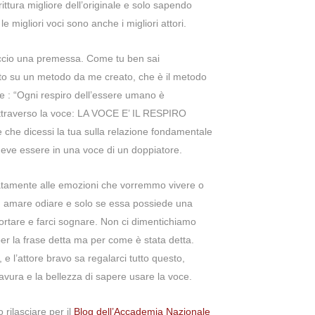
ttura migliore dell’originale e solo sapendo
e migliori voci sono anche i migliori attori.
faccio una premessa. Come tu ben sai
to su un metodo da me creato, che è il metodo
 : “Ogni respiro dell’essere umano è
traverso la voce: LA VOCE E’ IL RESPIRO
e dicessi la tua sulla relazione fondamentale
eve essere in una voce di un doppiatore.
iatamente alle emozioni che vorremmo vivere o
e, amare odiare e solo se essa possiede una
portare e farci sognare. Non ci dimentichiamo
 per la frase detta ma per come è stata detta.
e l’attore bravo sa regalarci tutto questo,
ravura e la bellezza di sapere usare la voce.
 rilasciare per il
Blog dell’Accademia Nazionale