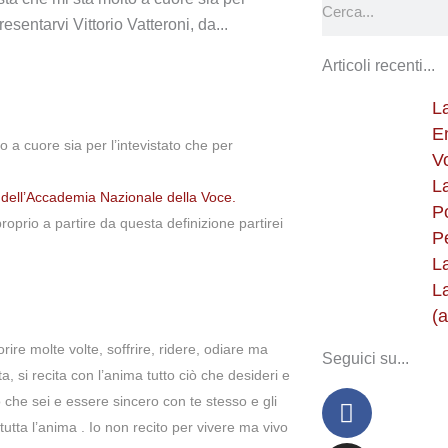
esentarvi Vittorio Vatteroni, da...
Articoli recenti...
L
E
 a cuore sia per l’intevistato che per
V
L
dell’Accademia Nazionale della Voce.
P
 proprio a partire da questa definizione partirei
P
L
L
(a
rire molte volte, soffrire, ridere, odiare ma
Seguici su...
a, si recita con l’anima tutto ciò che desideri e
Faceboo
Instagra
Youtube
o che sei e essere sincero con te stesso e gli
 tutta l’anima . Io non recito per vivere ma vivo