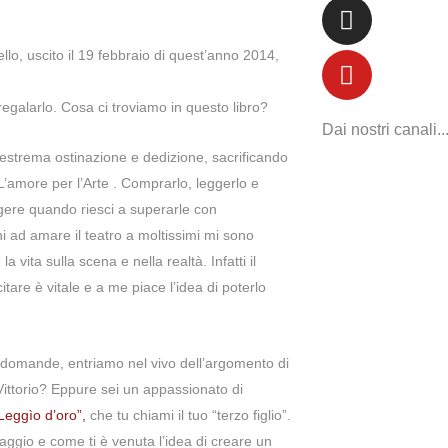
ello, uscito il 19 febbraio di quest’anno 2014,
galarlo. Cosa ci troviamo in questo libro?
Dai nostri canali..
on estrema ostinazione e dedizione, sacrificando
 L’amore per l’Arte . Comprarlo, leggerlo e
ggere quando riesci a superarle con
ni ad amare il teatro a moltissimi mi sono
 vita sulla scena e nella realtà. Infatti il
citare è vitale e a me piace l’idea di poterlo
e domande, entriamo nel vivo dell’argomento di
Vittorio? Eppure sei un appassionato di
Leggìo d’oro”,
che tu chiami il tuo “terzo figlio”.
gio e come ti è venuta l’idea di creare un