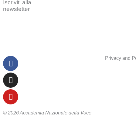
Iscriviti alla
newsletter
Facebook
Instagram
Youtube
Privacy and P
© 2026 Accademia Nazionale della Voce
CLICCA QUI
...caricamento