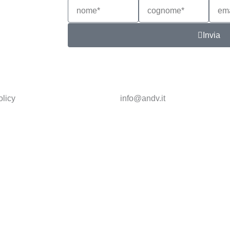
Nome*
Cognome*
email
Invia
olicy
info@andv.it