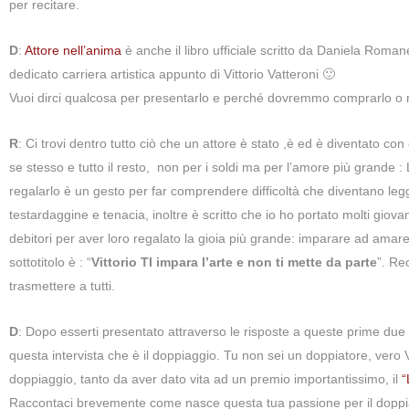
per recitare.
D
:
Attore nell’anima
è anche il libro ufficiale scritto da Daniela Roman
dedicato carriera artistica appunto di Vittorio Vatteroni 🙂
Vuoi dirci qualcosa per presentarlo e perché dovremmo comprarlo o re
R
: Ci trovi dentro tutto ciò che un attore è stato ,è ed è diventato c
se stesso e tutto il resto, non per i soldi ma per l’amore più grande :
regalarlo è un gesto per far comprendere difficoltà che diventano le
testardaggine e tenacia, inoltre è scritto che io ho portato molti giova
debitori per aver loro regalato la gioia più grande: imparare ad amare la
sottotitolo è : “
Vittorio TI impara l’arte e non ti mette da parte
”. Re
trasmettere a tutti.
D
: Dopo esserti presentato attraverso le risposte a queste prime du
questa intervista che è il doppiaggio. Tu non sei un doppiatore, vero 
doppiaggio, tanto da aver dato vita ad un premio importantissimo, il
“
Raccontaci brevemente come nasce questa tua passione per il doppiag