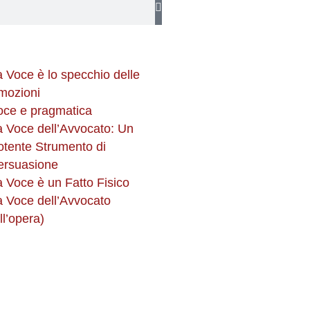
a Voce è lo specchio delle
mozioni
oce e pragmatica
a Voce dell’Avvocato: Un
otente Strumento di
ersuasione
a Voce è un Fatto Fisico
a Voce dell’Avvocato
ll’opera)
k
m