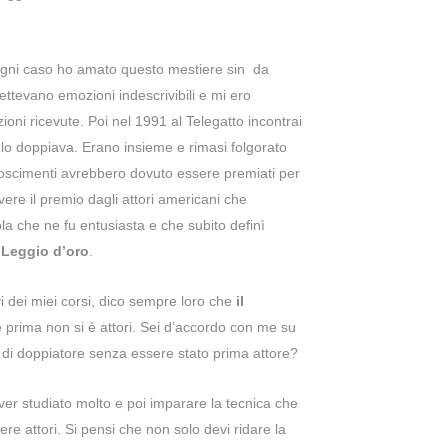
ogni caso ho amato questo mestiere sin da
tevano emozioni indescrivibili e mi ero
ioni ricevute. Poi nel 1991 al Telegatto incontrai
lo doppiava. Erano insieme e rimasi folgorato
noscimenti avrebbero dovuto essere premiati per
ere il premio dagli attori americani che
a che ne fu entusiasta e che subito definì
 Leggio d’oro
.
vi dei miei corsi, dico sempre loro che
il
 prima non si è attori. Sei d’accordo con me su
 di doppiatore senza essere stato prima attore?
ver studiato molto e poi imparare la tecnica che
re attori. Si pensi che non solo devi ridare la