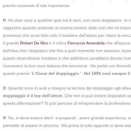
premio nazionale di tale importanza.
R
: Ho dato voce a qualche spot ma è vero, non sono doppiatore. In 
ragazzino quando andando al cinema sentivo delle voci che mi trasmet
promesso che avrei fatto solo il mestiere dell’attore per ridare le emoz
il grande
Robert De Niro
e il mitico
Ferruccio Amendola
che all’epoca 
dall’idea che i doppiatori che fino a quel momento non avevano rico
questo straordinario mestiere e che addirittura avrebbero dovuto ricev
ricevevano la loro voce italiana che emoziona . Ne parlai con Amendol
questo premio “
L’Oscar del doppiaggio
“.
Nel 1995 così nacque il
D
: Quando sono in aula e insegno la tecnica del doppiaggio agli allie
doppiaggio è il top dell’attore
. Che non si può essere doppiatori se
questa affermazione? Si può pensare di intraprendere la professione
R
: No, si deve essere attori e preparati , avere grande esperienza, a
permette di essere in sincrono. Ma prima di tutto appunto si deve esse