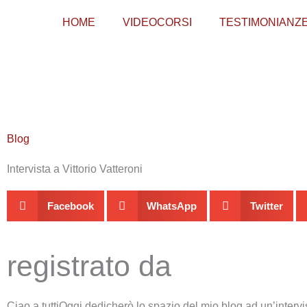
Vai
HOME
VIDEOCORSI
TESTIMONIANZ
al
contenuto
Blog
Intervista a Vittorio Vatteroni
Facebook
WhatsApp
Twitter
registrato da
Ciao a tuttiOggi dedicherò lo spazio del mio blog ad un’intervi