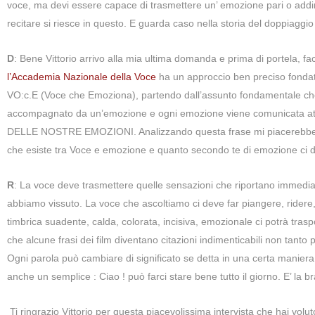
voce, ma devi essere capace di trasmettere un’ emozione pari o addiri
recitare si riesce in questo. E guarda caso nella storia del doppiaggio l
D
: Bene Vittorio arrivo alla mia ultima domanda e prima di portela, 
l’Accademia Nazionale della Voce
ha un approccio ben preciso fonda
VO:c.E (Voce che Emoziona), partendo dall’assunto fondamentale che
accompagnato da un’emozione e ogni emozione viene comunicata at
DELLE NOSTRE EMOZIONI. Analizzando questa frase mi piacerebbe ch
che esiste tra Voce e emozione e quanto secondo te di emozione ci d
R
: La voce deve trasmettere quelle sensazioni che riportano immed
abbiamo vissuto. La voce che ascoltiamo ci deve far piangere, rider
timbrica suadente, calda, colorata, incisiva, emozionale ci potrà tras
che alcune frasi dei film diventano citazioni indimenticabili non tanto
Ogni parola può cambiare di significato se detta in una certa maniera, 
anche un semplice : Ciao ! può farci stare bene tutto il giorno. E’ la b
Ti ringrazio Vittorio per questa piacevolissima intervista che hai voluto