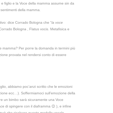
re e figlio e la Voce della mamma assume sin da
 i sentimenti della mamma.
tivo: dice
Corrado Bologna che “
la voce
(Corrado Bologna , Flatus vocis. Metafisica e
ere mamma? Per porre la domanda in termini più
ione provata nel rendersi conto di essere
glio, abbiamo poc’anzi scritto che le emozioni
azione ecc…). Soffermiamoci sull’emozione della
tare un bimbo sarà sicuramente una Voce
e di spingere con il diaframma 😉 ), e infine
 può che ricalcare questo modello vocale.