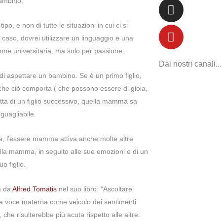
ambino.
o, e non di tutte le situazioni in cui ci si
l caso, dovrei utilizzare un linguaggio e una
one universitaria, ma solo per passione.
Dai nostri canali..
di aspettare un bambino. Se è un primo figlio,
 che ciò comporta ( che possono essere di gioia,
atta di un figlio successivo, quella mamma sa
guagliabile.
che, l’essere mamma attiva anche molte altre
lla mamma, in seguito alle sue emozioni e di un
 figlio.
va da
Alfred Tomatis
nel suo libro: “Ascoltare
lla voce materna come veicolo dei sentimenti
che risulterebbe più acuta rispetto alle altre.