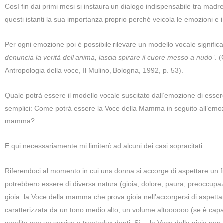
Così fin dai primi mesi si instaura un dialogo indispensabile tra mad
questi istanti la sua importanza proprio perché veicola le emozioni e
Per ogni emozione poi è possibile rilevare un modello vocale significa
denuncia la verità dell’anima, lascia spirare il cuore
messo a nudo
”. 
Antropologia della voce, Il Mulino, Bologna, 1992, p. 53).
Quale potrà essere il modello vocale suscitato dall’emozione di ess
semplici: Come potrà essere la Voce della Mamma in seguito all’emoz
mamma?
E qui necessariamente mi limiterò ad alcuni dei casi sopracitati.
Riferendoci al momento in cui una donna si accorge di aspettare un fi
potrebbero essere di diversa natura (gioia, dolore, paura, preoccup
gioia: la Voce della mamma che prova gioia nell’accorgersi di aspet
caratterizzata da un tono medio alto, un volume altoooooo (se è capac
condita con un sorriso a trentadue denti. Sì… la Voce della gioia non