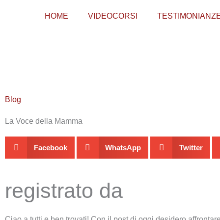
Vai
HOME
VIDEOCORSI
TESTIMONIANZ
al
contenuto
Blog
La Voce della Mamma
Facebook
WhatsApp
Twitter
registrato da
Ciao a tutti e ben trovati! Con il post di oggi desidero affront