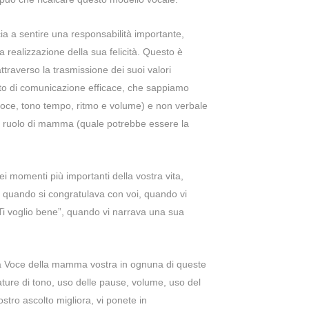
ia a sentire una responsabilità importante,
la realizzazione della sua felicità. Questo è
traverso la trasmissione dei suoi valori
ito di comunicazione efficace, che sappiamo
 voce, tono tempo, ritmo e volume) e non verbale
al ruolo di mamma (quale potrebbe essere la
ei momenti più importanti della vostra vita,
 quando si congratulava con voi, quando vi
 “Ti voglio bene”, quando vi narrava una sua
a la Voce della mamma vostra in ognuna di queste
ture di tono, uso delle pause, volume, uso del
tro ascolto migliora, vi ponete in