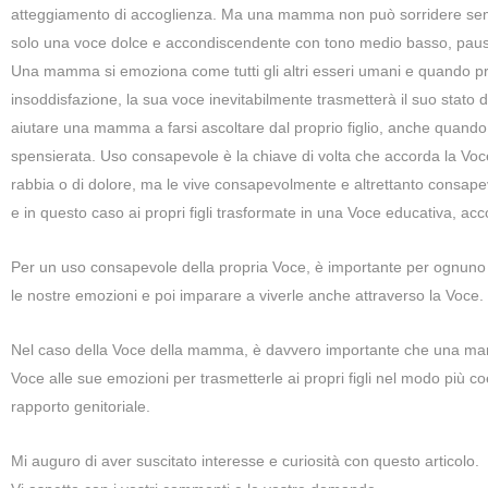
atteggiamento di accoglienza. Ma una mamma non può sorridere 
solo una voce dolce e accondiscendente con tono medio basso, paus
Una mamma si emoziona come tutti gli altri esseri umani e quando pr
insoddisfazione, la sua voce inevitabilmente trasmetterà il suo stato
aiutare una mamma a farsi ascoltare dal proprio figlio, anche quando
spensierata. Uso consapevole è la chiave di volta che accorda la Voce
rabbia o di dolore, ma le vive consapevolmente e altrettanto consapev
e in questo caso ai propri figli trasformate in una Voce educativa, ac
Per un uso consapevole della propria Voce, è importante per ognuno di
le nostre emozioni e poi imparare a viverle anche attraverso la Voce.
Nel caso della Voce della mamma, è davvero importante che una mamm
Voce alle sue emozioni per trasmetterle ai propri figli nel modo più coe
rapporto genitoriale.
Mi auguro di aver suscitato interesse e curiosità con questo articolo.