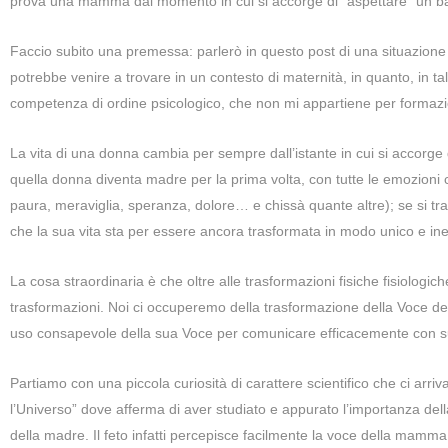
prova una mamma dal momento in cui si accorge di “aspettare” un b
Faccio subito una premessa: parlerò in questo post di una situazione tip
potrebbe venire a trovare in un contesto di maternità, in quanto, in ta
competenza di ordine psicologico, che non mi appartiene per formazi
La vita di una donna cambia per sempre dall’istante in cui si accorge 
quella donna diventa madre per la prima volta, con tutte le emozioni
paura, meraviglia, speranza, dolore… e chissà quante altre); se si tr
che la sua vita sta per essere ancora trasformata in modo unico e ine
La cosa straordinaria è che oltre alle trasformazioni fisiche fisiologi
trasformazioni. Noi ci occuperemo della trasformazione della Voce de
uso consapevole della sua Voce per comunicare efficacemente con suo
Partiamo con una piccola curiosità di carattere scientifico che ci arri
l’Universo” dove afferma di aver studiato e appurato l’importanza de
della madre. Il feto infatti percepisce facilmente la voce della mamma, 