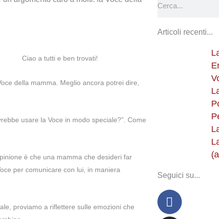
Articoli recenti...
L
Ciao a tutti e ben trovati!
E
V
 Voce della mamma. Meglio ancora potrei dire,
L
P
P
rebbe usare la Voce in modo speciale?”. Come
L
L
(a
 opinione è che una mamma che desideri far
Voce per comunicare con lui, in maniera
Seguici su...
Faceboo
Instagra
Youtube
le, proviamo a riflettere sulle emozioni che