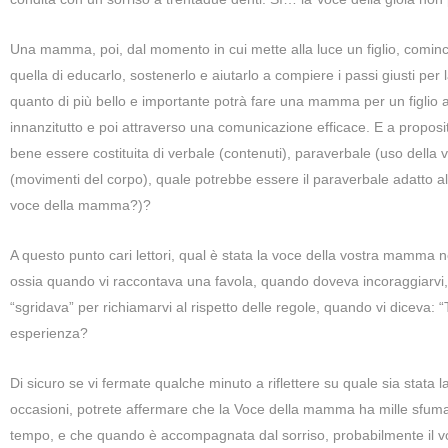
Una mamma, poi, dal momento in cui mette alla luce un figlio, cominc
quella di educarlo, sostenerlo e aiutarlo a compiere i passi giusti per 
quanto di più bello e importante potrà fare una mamma per un figlio at
innanzitutto e poi attraverso una comunicazione efficace. E a propos
bene essere costituita di verbale (contenuti), paraverbale (uso della
(movimenti del corpo), quale potrebbe essere il paraverbale adatto 
voce della mamma?)?
A questo punto cari lettori, qual è stata la voce della vostra mamma n
ossia quando vi raccontava una favola, quando doveva incoraggiarvi,
“sgridava” per richiamarvi al rispetto delle regole, quando vi diceva:
esperienza?
Di sicuro se vi fermate qualche minuto a riflettere su quale sia stat
occasioni, potrete affermare che la Voce della mamma ha mille sfuma
tempo, e che quando è accompagnata dal sorriso, probabilmente il vos