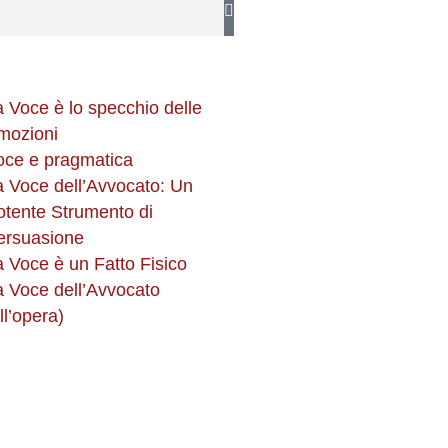
a Voce è lo specchio delle
mozioni
oce e pragmatica
a Voce dell’Avvocato: Un
otente Strumento di
ersuasione
a Voce è un Fatto Fisico
a Voce dell’Avvocato
ll’opera)
k
m