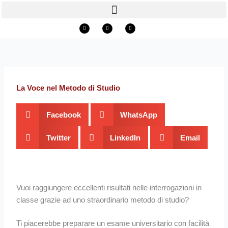
Vai
al
Youtube
Facebook
Instagram
contenuto
La Voce nel Metodo di Studio
Facebook
WhatsApp
Twitter
LinkedIn
Email
Vuoi raggiungere eccellenti risultati nelle interrogazioni in
classe grazie ad uno straordinario metodo di studio?
Ti piacerebbe preparare un esame universitario con facilità