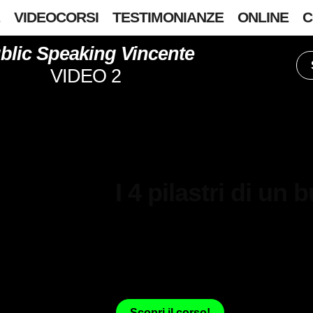
E
VIDEOCORSI
TESTIMONIANZE
ONLINE
C
blic Speaking Vincente
VIDEO 2
VIDEO 2
I 4 pilastri di un
In questo video parliamo dei
che rendono eccellente un
Scopri il corso!