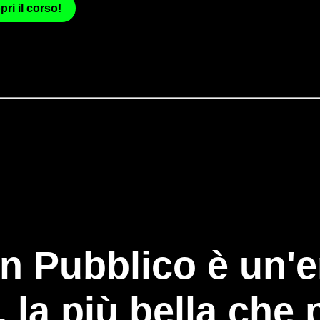
ri il corso!
in Pubblico è un
, la più bella che