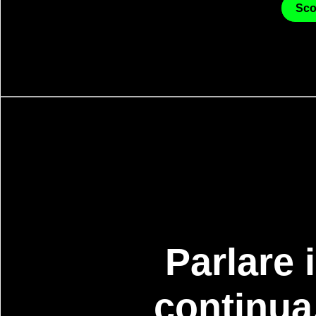
Scop
Parlare 
continua