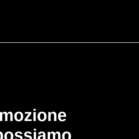
'emozione
 possiamo