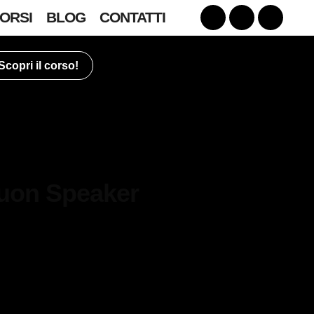
Youtube
Facebook
Instagr
ORSI
BLOG
CONTATTI
Scopri il corso!
 buon Speaker
 4 pilastri
o speaker.