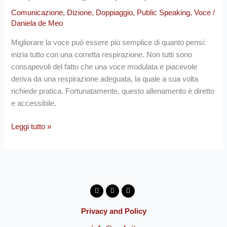
con
Comunicazione
,
Dizione
,
Doppiaggio
,
Public Speaking
,
Voce
/
3
Daniela de Meo
esercizi
di
Migliorare la voce può essere più semplice di quanto pensi:
respirazione
inizia tutto con una corretta respirazione. Non tutti sono
(parte
consapevoli del fatto che una voce modulata e piacevole
prima)
deriva da una respirazione adeguata, la quale a sua volta
richiede pratica. Fortunatamente, questo allenamento è diretto
e accessibile.
Leggi tutto »
Facebook
Instagram
Youtube
Privacy and Policy