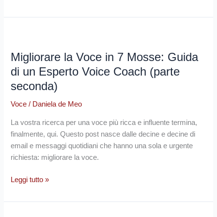
Migliorare
la
Migliorare la Voce in 7 Mosse: Guida
Voce
in
di un Esperto Voice Coach (parte
7
seconda)
Mosse:
Guida
Voce
/
Daniela de Meo
di
La vostra ricerca per una voce più ricca e influente termina,
un
finalmente, qui. Questo post nasce dalle decine e decine di
Esperto
email e messaggi quotidiani che hanno una sola e urgente
Voice
richiesta: migliorare la voce.
Coach
(parte
Leggi tutto »
seconda)