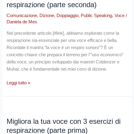
voce
respirazione (parte seconda)
con
Comunicazione
,
Dizione
,
Doppiaggio
,
Public Speaking
,
Voce
/
3
Daniela de Meo
esercizi
di
Nel precedente articolo [#link], abbiamo esplorato come la
respirazione
respirazione sia essenziale per una voce efficace e bella.
(parte
Ricordate il mantra “la voce è un respiro sonoro”? È un
seconda)
concetto chiave che prepara il terreno per l'”uso economico”
della voce, un principio sviluppato dai maestri Coblenzer e
Muhar, che è fondamentale nei miei corsi di dizione.
Leggi tutto »
Migliora
la
Migliora la tua voce con 3 esercizi di
tua
voce
respirazione (parte prima)