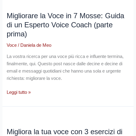
Migliorare
la
Migliorare la Voce in 7 Mosse: Guida
Voce
in
di un Esperto Voice Coach (parte
7
prima)
Mosse:
Guida
Voce
/
Daniela de Meo
di
La vostra ricerca per una voce più ricca e influente termina,
un
finalmente, qui. Questo post nasce dalle decine e decine di
Esperto
email e messaggi quotidiani che hanno una sola e urgente
Voice
richiesta: migliorare la voce.
Coach
(parte
Leggi tutto »
prima)
Migliora
la
Migliora la tua voce con 3 esercizi di
tua