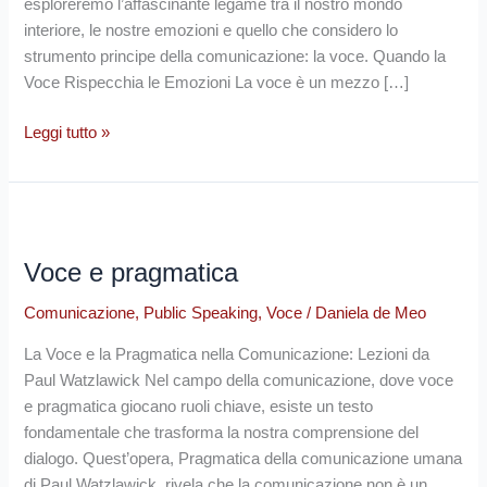
esploreremo l’affascinante legame tra il nostro mondo
interiore, le nostre emozioni e quello che considero lo
strumento principe della comunicazione: la voce. Quando la
Voce Rispecchia le Emozioni La voce è un mezzo […]
Leggi tutto »
Voce
e
Voce e pragmatica
pragmatica
Comunicazione
,
Public Speaking
,
Voce
/
Daniela de Meo
La Voce e la Pragmatica nella Comunicazione: Lezioni da
Paul Watzlawick Nel campo della comunicazione, dove voce
e pragmatica giocano ruoli chiave, esiste un testo
fondamentale che trasforma la nostra comprensione del
dialogo. Quest’opera, Pragmatica della comunicazione umana
di Paul Watzlawick, rivela che la comunicazione non è un