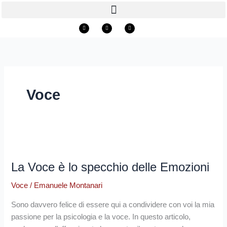
Vai
al
Youtube
Facebook
Instagram
contenuto
Voce
La
Voce
La Voce è lo specchio delle Emozioni
è
lo
Voce
/
Emanuele Montanari
specchio
delle
Sono davvero felice di essere qui a condividere con voi la mia
Emozioni
passione per la psicologia e la voce. In questo articolo,